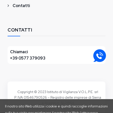
Contatti
CONTATTI
Chiamaci
+39 0577 379093
Copyright © 2023 Istituto di Vigilanza V.O.L.P.E. srl
P. IVA 01546790526 – Registro delle imprese di Siena
e Arezzo n. SI-211154
Il nostro sito Web utilizza i cookie e quindi raccoglie informazioni
Via Pasquale Franci, 7 53100, Siena - PEC.:
sulla tua visita per migliorare il nostro sito Web (attraverso